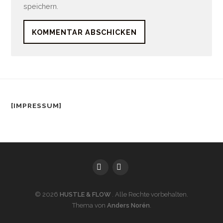
speichern.
[IMPRESSUM]
Facebook
Instagram
© 2026
HUSTLE & FLOW
. Alle Rechte vorbehalten.
Thema von
Anders Norén
.