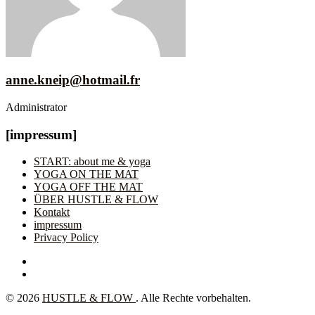
anne.kneip@hotmail.fr
Administrator
Website
[impressum]
des
Autors
START: about me & yoga
YOGA ON THE MAT
YOGA OFF THE MAT
ÜBER HUSTLE & FLOW
Kontakt
impressum
Privacy Policy
Facebook
Instagram
© 2026
HUSTLE & FLOW
. Alle Rechte vorbehalten.