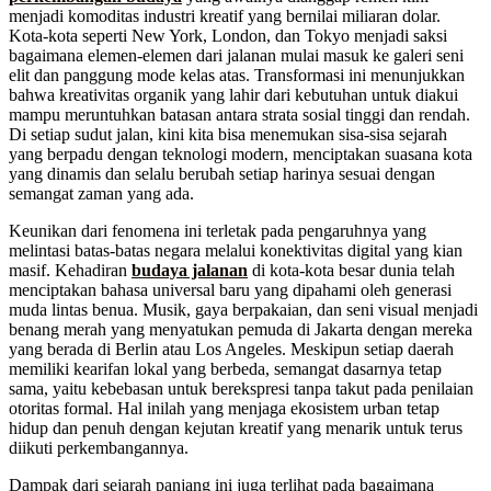
menjadi komoditas industri kreatif yang bernilai miliaran dolar.
Kota-kota seperti New York, London, dan Tokyo menjadi saksi
bagaimana elemen-elemen dari jalanan mulai masuk ke galeri seni
elit dan panggung mode kelas atas. Transformasi ini menunjukkan
bahwa kreativitas organik yang lahir dari kebutuhan untuk diakui
mampu meruntuhkan batasan antara strata sosial tinggi dan rendah.
Di setiap sudut jalan, kini kita bisa menemukan sisa-sisa sejarah
yang berpadu dengan teknologi modern, menciptakan suasana kota
yang dinamis dan selalu berubah setiap harinya sesuai dengan
semangat zaman yang ada.
Keunikan dari fenomena ini terletak pada pengaruhnya yang
melintasi batas-batas negara melalui konektivitas digital yang kian
masif. Kehadiran
budaya jalanan
di kota-kota besar dunia telah
menciptakan bahasa universal baru yang dipahami oleh generasi
muda lintas benua. Musik, gaya berpakaian, dan seni visual menjadi
benang merah yang menyatukan pemuda di Jakarta dengan mereka
yang berada di Berlin atau Los Angeles. Meskipun setiap daerah
memiliki kearifan lokal yang berbeda, semangat dasarnya tetap
sama, yaitu kebebasan untuk berekspresi tanpa takut pada penilaian
otoritas formal. Hal inilah yang menjaga ekosistem urban tetap
hidup dan penuh dengan kejutan kreatif yang menarik untuk terus
diikuti perkembangannya.
Dampak dari sejarah panjang ini juga terlihat pada bagaimana