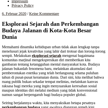
impressum
Privacy Policy
6. Februar 2020
/
Keine Kommentare
Eksplorasi Sejarah dan Perkembangan
Budaya Jalanan di Kota-Kota Besar
Dunia
Memahami dinamika kehidupan urban tidak akan lengkap tanpa
menelusuri jejak kreativitas yang lahir dari trotoar dan lorong-lorong
sempit. Melakukan
eksplorasi sejarah
mengenai bagaimana
komunitas marjinal mengekspresikan diri memberikan kita
gambaran tentang ketangguhan mental masyarakat kota. Budaya
jalanan bukanlah fenomena baru, melainkan akumulasi dari
pemberontakan estetika yang telah berlangsung selama puluhan
tahun di pusat-pusat keramaian dunia. Dari sini, kita melihat bahwa
ruang publik bukan sekadar tempat melintas, melainkan kanvas
raksasa bagi mereka yang ingin menyuarakan keresahan sosial
maupun identitas diri melalui medium yang tidak konvensional
namun sangat berpengaruh bagi budaya populer global.
Seiring berjalannya waktu, kita menyaksikan betapa pesatnya
perkembangan budaya
yang awalnya dianggap remeh kini