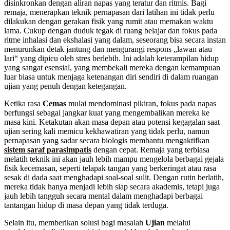
disinkronkan dengan aliran napas yang teratur dan ritmis. Bagi
remaja, menerapkan teknik pernapasan dari latihan ini tidak perlu
dilakukan dengan gerakan fisik yang rumit atau memakan waktu
lama. Cukup dengan duduk tegak di ruang belajar dan fokus pada
ritme inhalasi dan ekshalasi yang dalam, seseorang bisa secara instan
menurunkan detak jantung dan mengurangi respons „lawan atau
lari“ yang dipicu oleh stres berlebih. Ini adalah keterampilan hidup
yang sangat esensial, yang membekali mereka dengan kemampuan
luar biasa untuk menjaga ketenangan diri sendiri di dalam ruangan
ujian yang penuh dengan ketegangan.
Ketika rasa
Cemas
mulai mendominasi pikiran, fokus pada napas
berfungsi sebagai jangkar kuat yang mengembalikan mereka ke
masa kini. Ketakutan akan masa depan atau potensi kegagalan saat
ujian sering kali memicu kekhawatiran yang tidak perlu, namun
pernapasan yang sadar secara biologis membantu mengaktifkan
sistem saraf parasimpatis
dengan cepat. Remaja yang terbiasa
melatih teknik ini akan jauh lebih mampu mengelola berbagai gejala
fisik kecemasan, seperti telapak tangan yang berkeringat atau rasa
sesak di dada saat menghadapi soal-soal sulit. Dengan rutin berlatih,
mereka tidak hanya menjadi lebih siap secara akademis, tetapi juga
jauh lebih tangguh secara mental dalam menghadapi berbagai
tantangan hidup di masa depan yang tidak terduga.
Selain itu, memberikan solusi bagi masalah
Ujian
melalui