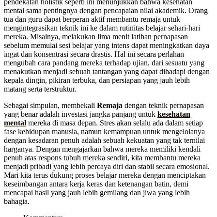
pendekatan holistik seperti ini menunjukkan bahwa kesehatan
mental sama pentingnya dengan pencapaian nilai akademik. Orang
tua dan guru dapat berperan aktif membantu remaja untuk
mengintegrasikan teknik ini ke dalam rutinitas belajar sehari-hari
mereka. Misalnya, melakukan lima menit latihan pernapasan
sebelum memulai sesi belajar yang intens dapat meningkatkan daya
ingat dan konsentrasi secara drastis. Hal ini secara perlahan
mengubah cara pandang mereka terhadap ujian, dari sesuatu yang
menakutkan menjadi sebuah tantangan yang dapat dihadapi dengan
kepala dingin, pikiran terbuka, dan persiapan yang jauh lebih
matang serta terstruktur.
Sebagai simpulan, membekali
Remaja
dengan teknik pernapasan
yang benar adalah investasi jangka panjang untuk
kesehatan
mental
mereka di masa depan. Stres akan selalu ada dalam setiap
fase kehidupan manusia, namun kemampuan untuk mengelolanya
dengan kesadaran penuh adalah sebuah kekuatan yang tak ternilai
harganya. Dengan mengajarkan bahwa mereka memiliki kendali
penuh atas respons tubuh mereka sendiri, kita membantu mereka
menjadi pribadi yang lebih percaya diri dan stabil secara emosional.
Mari kita terus dukung proses belajar mereka dengan menciptakan
keseimbangan antara kerja keras dan ketenangan batin, demi
mencapai hasil yang jauh lebih gemilang dan jiwa yang lebih
bahagia.